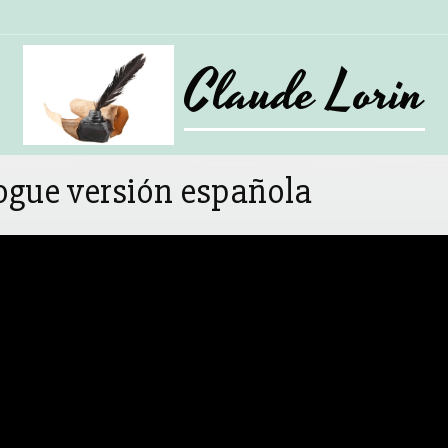
Claude Lorin
añola
ogue versión española