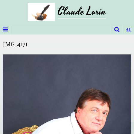
Claude Lorin
es
IMG_4171